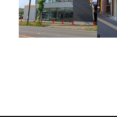
ＰＥＴの
サイクルベースあさひ安城店
ガラスの
店舗南面ガラスの暑さ対策、紫外線対策で
ZEROCOATを施工