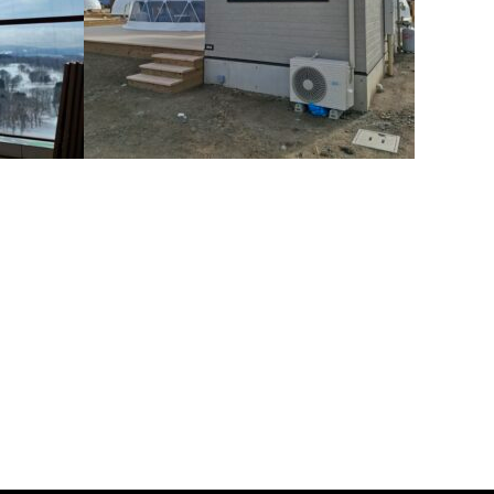
）
nagasaki GRAX
施工
キッチンの暑さ対策でZEROCOAT施工